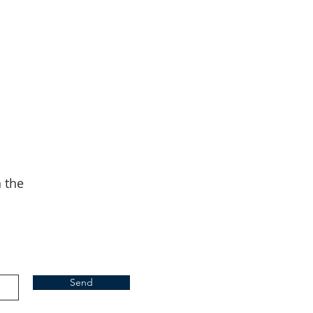
n the
Send